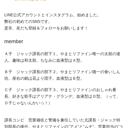
LINE公式アカウントとインスタグラム、始めました。
弊社の初めてのSNSです。
是非、友だち登録＆フォローをお願いします！
member
Ａ子 ジャック課長の部下１。やまとリファイン唯一の太鼓の達
人。趣味は和太鼓。ちなみに血液型はＡ型。
Ｂ子 ジャック課長の部下２。やまとリファイン随一の食いしん
坊。座右の銘は花より団子。血液型はＢ型。
Ｃ子 ジャック課長の部下３。やまとリファインのおしゃれ番
長。好きな歌手はアリアナ・グランデ。血液型はＯ型。（って、
Ｏ子じゃないんかいっ！）
課長コンビ 営業補佐と警備を兼任していた元課長・ジャック特
別部長の後任。やまとリファインの”アメ”と”ムチ”。営業担当の”う