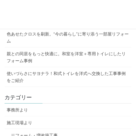
2026年夏季休業のお知らせ
外壁の劣化と屋根の傷み、まとめて解決した施工例
色あせたクロスを刷新。“今の暮らし”に寄り添う一部屋リフォー
ム
親との同居をもっと快適に。和室を洋室＋専用トイレにしたリ
フォーム事例
使いづらさにサヨナラ！和式トイレを洋式へ交換した工事事例
をご紹介
カテゴリー
事務所より
施工現場より
リフォーム・増改築工事