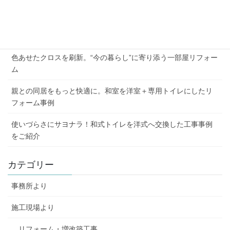
2026年夏季休業のお知らせ
外壁の劣化と屋根の傷み、まとめて解決した施工例
色あせたクロスを刷新。“今の暮らし”に寄り添う一部屋リフォー
ム
親との同居をもっと快適に。和室を洋室＋専用トイレにしたリ
フォーム事例
使いづらさにサヨナラ！和式トイレを洋式へ交換した工事事例
をご紹介
カテゴリー
事務所より
施工現場より
リフォーム・増改築工事