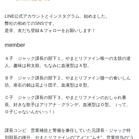
LINE公式アカウントとインスタグラム、始めました。
弊社の初めてのSNSです。
是非、友だち登録＆フォローをお願いします！
member
Ａ子 ジャック課長の部下１。やまとリファイン唯一の太鼓の達
人。趣味は和太鼓。ちなみに血液型はＡ型。
Ｂ子 ジャック課長の部下２。やまとリファイン随一の食いしん
坊。座右の銘は花より団子。血液型はＢ型。
Ｃ子 ジャック課長の部下３。やまとリファインのおしゃれ番
長。好きな歌手はアリアナ・グランデ。血液型はＯ型。（って、
Ｏ子じゃないんかいっ！）
課長コンビ 営業補佐と警備を兼任していた元課長・ジャック特
別部長の後任。やまとリファインの”アメ”と”ムチ”。営業担当の”う