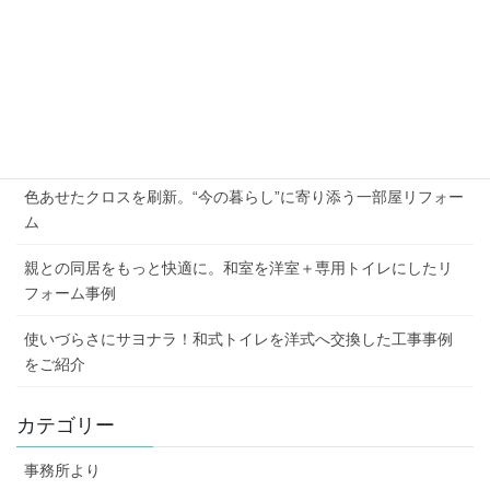
« 10月
1月 »
最近の投稿
2026年夏季休業のお知らせ
外壁の劣化と屋根の傷み、まとめて解決した施工例
色あせたクロスを刷新。“今の暮らし”に寄り添う一部屋リフォー
ム
親との同居をもっと快適に。和室を洋室＋専用トイレにしたリ
フォーム事例
使いづらさにサヨナラ！和式トイレを洋式へ交換した工事事例
をご紹介
カテゴリー
事務所より