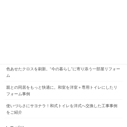
31
« 7月
9月 »
最近の投稿
2026年夏季休業のお知らせ
外壁の劣化と屋根の傷み、まとめて解決した施工例
色あせたクロスを刷新。“今の暮らし”に寄り添う一部屋リフォー
ム
親との同居をもっと快適に。和室を洋室＋専用トイレにしたリ
フォーム事例
使いづらさにサヨナラ！和式トイレを洋式へ交換した工事事例
をご紹介