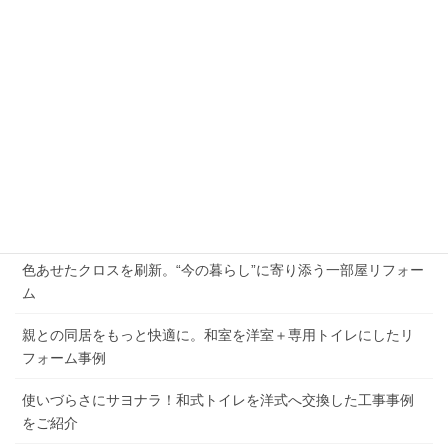
18
19
20
21
22
23
24
25
26
27
28
29
30
« 8月
10月 »
最近の投稿
2026年夏季休業のお知らせ
外壁の劣化と屋根の傷み、まとめて解決した施工例
色あせたクロスを刷新。“今の暮らし”に寄り添う一部屋リフォー
ム
親との同居をもっと快適に。和室を洋室＋専用トイレにしたリ
フォーム事例
使いづらさにサヨナラ！和式トイレを洋式へ交換した工事事例
をご紹介