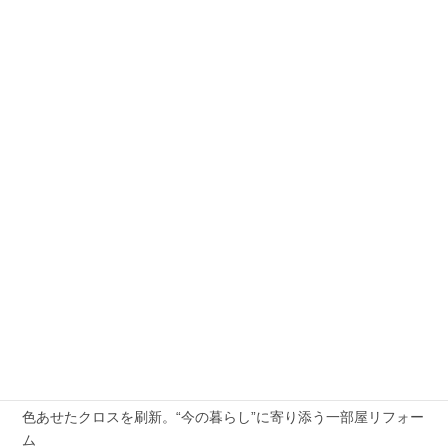
1
2
3
4
5
6
7
8
9
10
11
12
13
14
15
16
17
18
19
20
21
22
23
24
25
26
27
28
29
30
« 3月
5月 »
最近の投稿
2026年夏季休業のお知らせ
外壁の劣化と屋根の傷み、まとめて解決した施工例
色あせたクロスを刷新。“今の暮らし”に寄り添う一部屋リフォー
ム