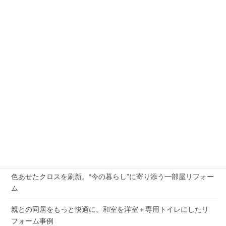
15
16
17
18
19
20
21
22
23
24
25
26
27
28
29
30
31
« 7月
9月 »
最近の投稿
2026年夏季休業のお知らせ
外壁の劣化と屋根の傷み、まとめて解決した施工例
色あせたクロスを刷新。“今の暮らし”に寄り添う一部屋リフォー
ム
親との同居をもっと快適に。和室を洋室＋専用トイレにしたリ
フォーム事例