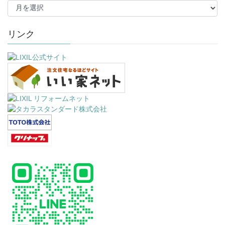
ー
カ
イ
リンク
ブ