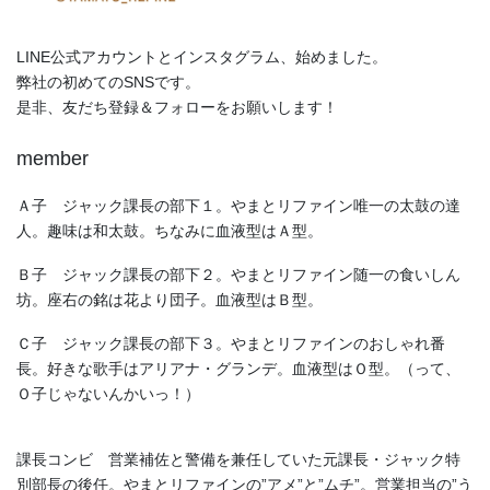
LINE公式アカウントとインスタグラム、始めました。
弊社の初めてのSNSです。
是非、友だち登録＆フォローをお願いします！
member
Ａ子 ジャック課長の部下１。やまとリファイン唯一の太鼓の達
人。趣味は和太鼓。ちなみに血液型はＡ型。
Ｂ子 ジャック課長の部下２。やまとリファイン随一の食いしん
坊。座右の銘は花より団子。血液型はＢ型。
Ｃ子 ジャック課長の部下３。やまとリファインのおしゃれ番
長。好きな歌手はアリアナ・グランデ。血液型はＯ型。（って、
Ｏ子じゃないんかいっ！）
課長コンビ 営業補佐と警備を兼任していた元課長・ジャック特
別部長の後任。やまとリファインの”アメ”と”ムチ”。営業担当の”う