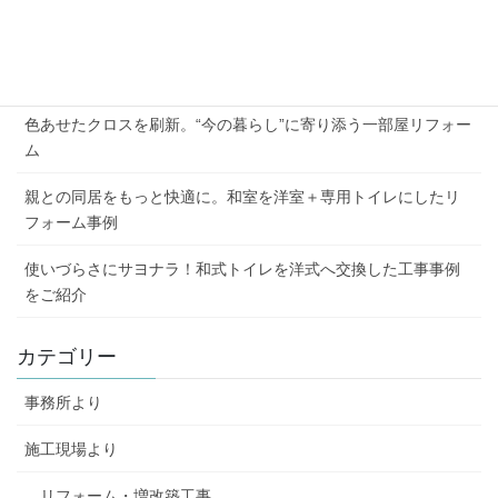
2026年夏季休業のお知らせ
外壁の劣化と屋根の傷み、まとめて解決した施工例
色あせたクロスを刷新。“今の暮らし”に寄り添う一部屋リフォー
ム
親との同居をもっと快適に。和室を洋室＋専用トイレにしたリ
フォーム事例
使いづらさにサヨナラ！和式トイレを洋式へ交換した工事事例
をご紹介
カテゴリー
事務所より
施工現場より
リフォーム・増改築工事