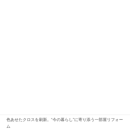
8
9
10
11
12
13
14
15
16
17
18
19
20
21
22
23
24
25
26
27
28
29
30
« 3月
5月 »
最近の投稿
2026年夏季休業のお知らせ
外壁の劣化と屋根の傷み、まとめて解決した施工例
色あせたクロスを刷新。“今の暮らし”に寄り添う一部屋リフォー
ム